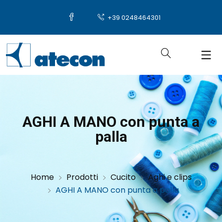
+39 0248464301
AGHI A MANO con punta a
palla
Home
Prodotti
Cucito
Aghi e clips
AGHI A MANO con punta a palla