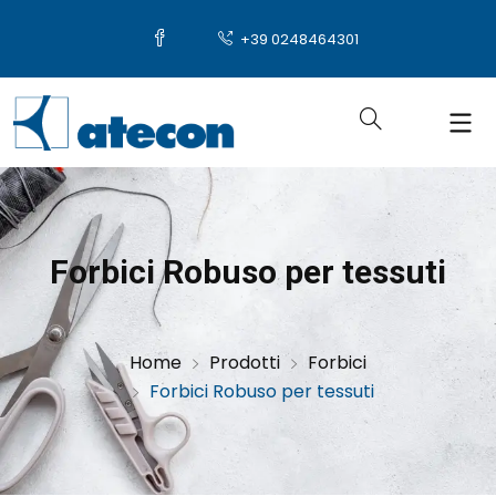
+39 0248464301
Forbici Robuso per tessuti
Home
Prodotti
Forbici
Forbici Robuso per tessuti