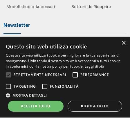
Modellistica e Accessori
Bottoni da Ricoprire
Newsletter
×
Questo sito web utilizza cookie
Iscriviti
Questo sito web utilizza i cookie per migliorare la tua esperienza di
navigazione. Utilizzando il nostro sito web acconsenti a tutti i cookie
in conformità con la nostra policy per i cookie.
Leggi di più
STRETTAMENTE NECESSARI
PERFORMANCE
Accetto le politiche della
Privacy Policy
*
TARGETING
FUNZIONALITÀ
MOSTRA DETTAGLI
ACCETTA TUTTO
RIFIUTA TUTTO
© 2026 Atecon s.a.s. – PIVA 08413070155 | Italia
Multimedia -
Creazione siti web Milano
Strettamente necessari
Performance
Targeting