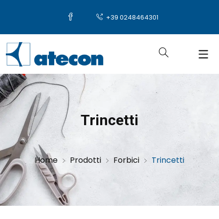
+39 0248464301
Trincetti
Home
Prodotti
Forbici
Trincetti