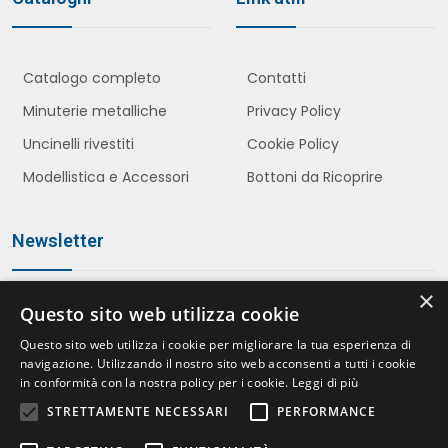
Catalogo completo
Contatti
Minuterie metalliche
Privacy Policy
Uncinelli rivestiti
Cookie Policy
Modellistica e Accessori
Bottoni da Ricoprire
Newsletter
×
Questo sito web utilizza cookie
Iscriviti
Questo sito web utilizza i cookie per migliorare la tua esperienza di
navigazione. Utilizzando il nostro sito web acconsenti a tutti i cookie
in conformità con la nostra policy per i cookie.
Leggi di più
STRETTAMENTE NECESSARI
PERFORMANCE
Accetto le politiche della
Privacy Policy
*