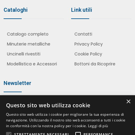
Cataloghi
Link utili
Catalogo completo
Contatti
Minuterie metalliche
Privacy Policy
Uncinelli rivestiti
Cookie Policy
Modellistica e Accessori
Bottoni da Ricoprire
Newsletter
×
Questo sito web utilizza cookie
Iscriviti
Questo sito web utilizza i cookie per migliorare la tua esperienza di
navigazione. Utilizzando il nostro sito web acconsenti a tutti i cookie
in conformità con la nostra policy per i cookie.
Leggi di più
STRETTAMENTE NECESSARI
PERFORMANCE