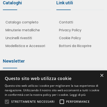
Cataloghi
Link utili
Catalogo completo
Contatti
Minuterie metalliche
Privacy Policy
Uncinelli rivestiti
Cookie Policy
Modellistica e Accessori
Bottoni da Ricoprire
Newsletter
×
Questo sito web utilizza cookie
Iscriviti
Questo sito web utilizza i cookie per migliorare la tua esperienza di
navigazione. Utilizzando il nostro sito web acconsenti a tutti i cookie
in conformità con la nostra policy per i cookie.
Leggi di più
STRETTAMENTE NECESSARI
PERFORMANCE