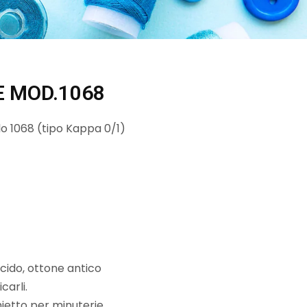
E MOD.1068
lo 1068 (tipo Kappa 0/1)
ucido, ottone antico
carli.
ietto per minuterie.