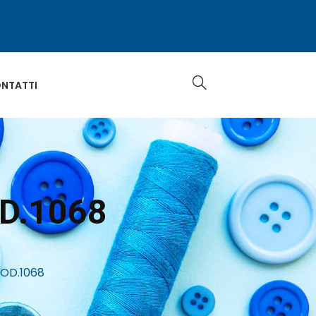
NTATTI
D.1068
OD.1068