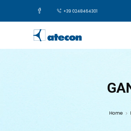
+39 0248464301
GA
Home