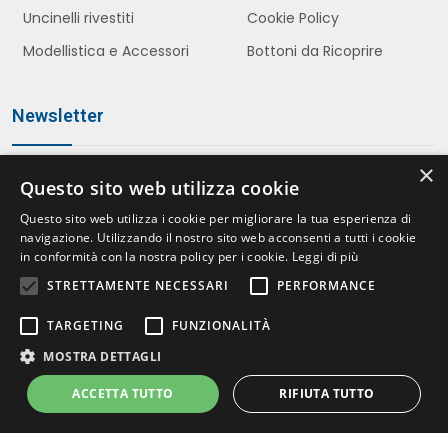
Uncinelli rivestiti
Cookie Policy
Modellistica e Accessori
Bottoni da Ricoprire
Newsletter
×
Questo sito web utilizza cookie
Iscriviti
Questo sito web utilizza i cookie per migliorare la tua esperienza di
navigazione. Utilizzando il nostro sito web acconsenti a tutti i cookie
in conformità con la nostra policy per i cookie.
Leggi di più
STRETTAMENTE NECESSARI
PERFORMANCE
Accetto le politiche della
Privacy Policy
*
TARGETING
FUNZIONALITÀ
MOSTRA DETTAGLI
ACCETTA TUTTO
RIFIUTA TUTTO
© 2026 Atecon s.a.s. – PIVA 08413070155 | Italia