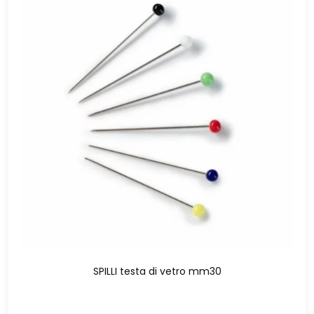
SPILLI testa di vetro mm30