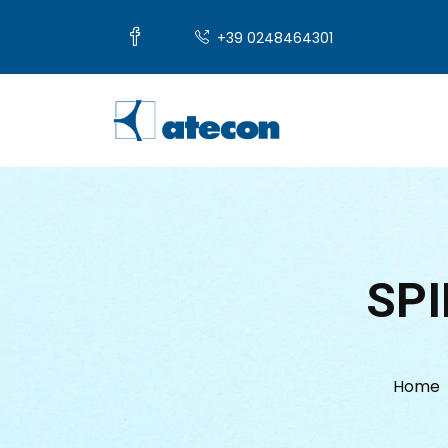
+39 0248464301
SP
Home