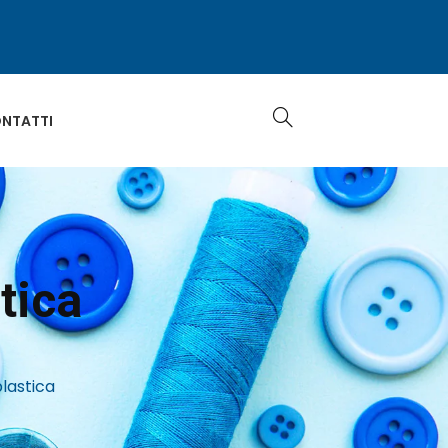
NTATTI
tica
plastica