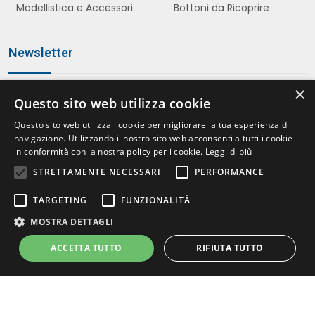
Modellistica e Accessori
Bottoni da Ricoprire
Newsletter
×
Questo sito web utilizza cookie
Iscriviti
Questo sito web utilizza i cookie per migliorare la tua esperienza di
navigazione. Utilizzando il nostro sito web acconsenti a tutti i cookie
in conformità con la nostra policy per i cookie.
Leggi di più
STRETTAMENTE NECESSARI
PERFORMANCE
Accetto le politiche della
Privacy Policy
*
TARGETING
FUNZIONALITÀ
MOSTRA DETTAGLI
ACCETTA TUTTO
RIFIUTA TUTTO
© 2026 Atecon s.a.s. – PIVA 08413070155 | Italia
Multimedia -
Creazione siti web Milano
Strettamente necessari
Performance
Targeting