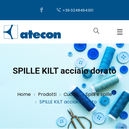
+39 0248464301
SPILLE KILT acciaio dorato
Home
Prodotti
Cucito
Spilli e spille
SPILLE KILT acciaio dorato