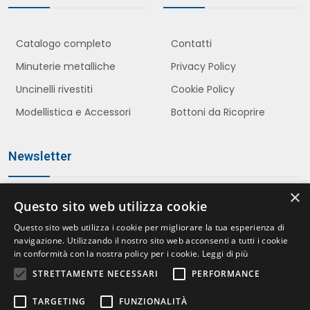
Catalogo completo
Contatti
Minuterie metalliche
Privacy Policy
Uncinelli rivestiti
Cookie Policy
Modellistica e Accessori
Bottoni da Ricoprire
Newsletter
×
Questo sito web utilizza cookie
Iscriviti
Questo sito web utilizza i cookie per migliorare la tua esperienza di
navigazione. Utilizzando il nostro sito web acconsenti a tutti i cookie
in conformità con la nostra policy per i cookie.
Leggi di più
STRETTAMENTE NECESSARI
PERFORMANCE
Accetto le politiche della
Privacy Policy
*
TARGETING
FUNZIONALITÀ