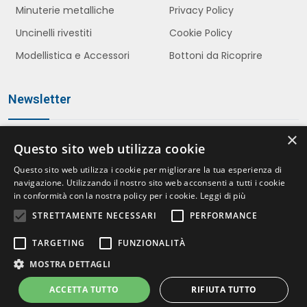
Minuterie metalliche
Privacy Policy
Uncinelli rivestiti
Cookie Policy
Modellistica e Accessori
Bottoni da Ricoprire
Newsletter
×
Questo sito web utilizza cookie
Iscriviti
Questo sito web utilizza i cookie per migliorare la tua esperienza di
navigazione. Utilizzando il nostro sito web acconsenti a tutti i cookie
in conformità con la nostra policy per i cookie.
Leggi di più
STRETTAMENTE NECESSARI
PERFORMANCE
Accetto le politiche della
Privacy Policy
*
TARGETING
FUNZIONALITÀ
MOSTRA DETTAGLI
ACCETTA TUTTO
RIFIUTA TUTTO