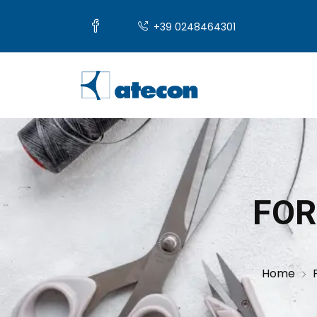
+39 0248464301
FO
Home