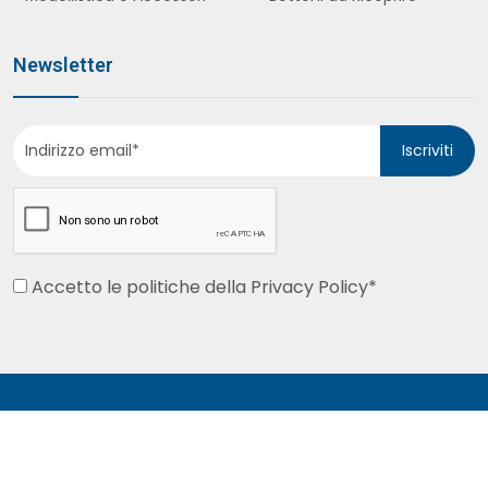
Newsletter
Iscriviti
Accetto le politiche della
Privacy Policy
*
© 2026 Atecon s.a.s. – PIVA 08413070155 | Italia
Multimedia -
Creazione siti web Milano