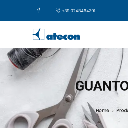
+39 0248464301
GUANTO
Home
Prodo