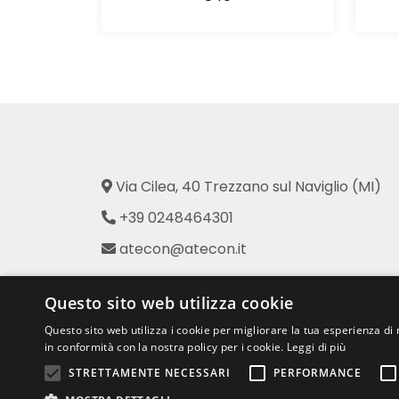
Via Cilea, 40 Trezzano sul Naviglio (MI)
+39 0248464301
atecon@atecon.it
Atecon - Prodotti per l'Industria
Questo sito web utilizza cookie
dell'Abbigliamento
Questo sito web utilizza i cookie per migliorare la tua esperienza di 
in conformità con la nostra policy per i cookie.
Leggi di più
STRETTAMENTE NECESSARI
PERFORMANCE