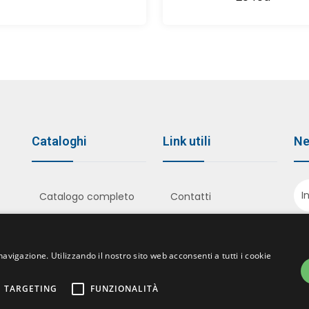
Cataloghi
Link utili
Ne
Catalogo completo
Contatti
Minuterie
Privacy Policy
metalliche
Cookie Policy
navigazione. Utilizzando il nostro sito web acconsenti a tutti i cookie
Uncinelli rivestiti
Bottoni da Ricoprire
A
Modellistica e
TARGETING
FUNZIONALITÀ
Accessori