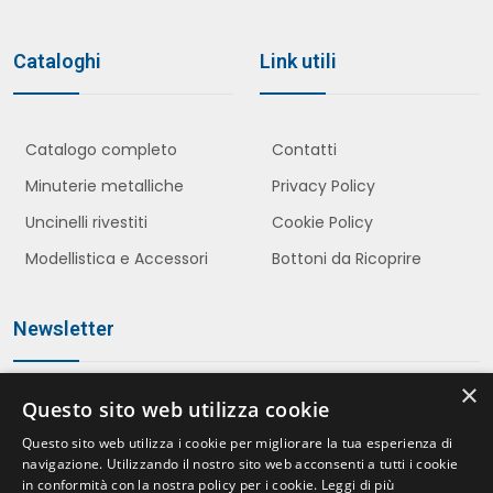
Cataloghi
Link utili
Catalogo completo
Contatti
Minuterie metalliche
Privacy Policy
Uncinelli rivestiti
Cookie Policy
Modellistica e Accessori
Bottoni da Ricoprire
Newsletter
×
Questo sito web utilizza cookie
Iscriviti
Questo sito web utilizza i cookie per migliorare la tua esperienza di
navigazione. Utilizzando il nostro sito web acconsenti a tutti i cookie
in conformità con la nostra policy per i cookie.
Leggi di più