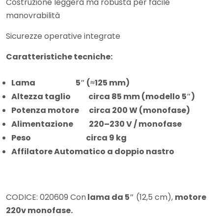
Costruzione leggera ma robusta per facile
manovrabilità
Sicurezze operative integrate
Caratteristiche tecniche:
Lama
5″ (≈125 mm)
Altezza taglio
circa 85 mm (modello 5″)
Potenza motore
circa 200 W (monofase)
Alimentazione
220–230 V / monofase
Peso
circa 9 kg
Affilatore Automatico a doppio nastro
CODICE: 020609 Con
lama da 5″
(12,5 cm),
motore
220v monofase.