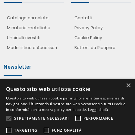
Catalogo completo
Contatti
Minuterie metalliche
Privacy Policy
Uncinelli rivestiti
Cookie Policy
Modellistica e Accessori
Bottoni da Ricoprire
Newsletter
×
Questo sito web utilizza cookie
Iscriviti
Questo sito web utilizza i cookie per migliorare la tua esperienza di
navigazione. Utilizzando il nostro sito web acconsenti a tutti i cookie
in conformità con la nostra policy per i cookie.
Leggi di più
STRETTAMENTE NECESSARI
PERFORMANCE
Accetto le politiche della
Privacy Policy
*
TARGETING
FUNZIONALITÀ