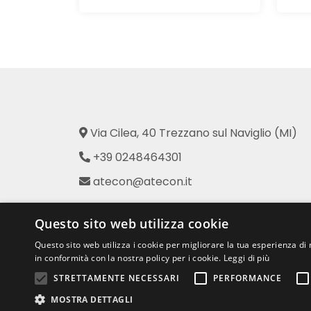
Via Cilea, 40 Trezzano sul Naviglio (MI)
+39 0248464301
atecon@atecon.it
Atecon - Prodotti per l'Industria
Questo sito web utilizza cookie
dell'Abbigliamento
Questo sito web utilizza i cookie per migliorare la tua esperienza di 
in conformità con la nostra policy per i cookie.
Leggi di più
STRETTAMENTE NECESSARI
PERFORMANCE
MOSTRA DETTAGLI