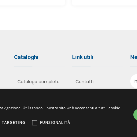
Cataloghi
Link utili
Ne
Catalogo completo
Contatti
Minuterie
Privacy Policy
metalliche
Cookie Policy
navigazione. Utilizzando il nostro sito web acconsenti a tutti i cookie
Uncinelli rivestiti
Bottoni da Ricoprire
A
Modellistica e
TARGETING
FUNZIONALITÀ
Accessori