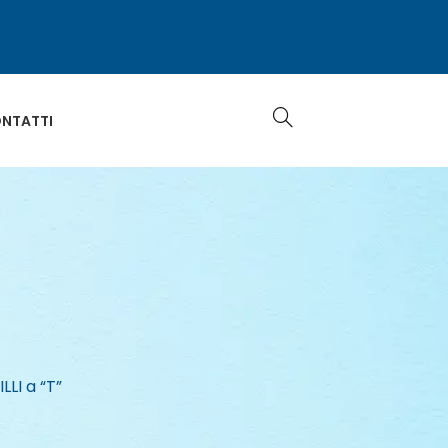
NTATTI
ILLI a “T”