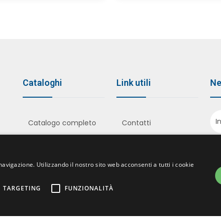
Cataloghi
Link utili
Ne
Catalogo completo
Contatti
Minuterie
Privacy Policy
metalliche
Cookie Policy
navigazione. Utilizzando il nostro sito web acconsenti a tutti i cookie
Uncinelli rivestiti
Bottoni da Ricoprire
A
Modellistica e
TARGETING
FUNZIONALITÀ
Accessori