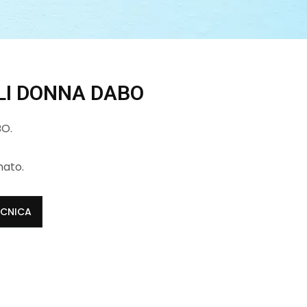
LI DONNA DABO
BO.
mato.
ECNICA