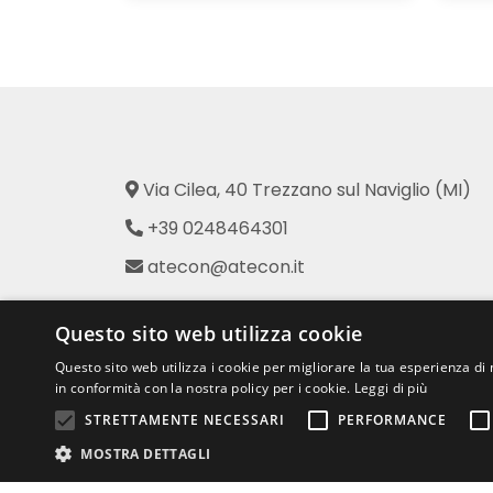
Via Cilea, 40 Trezzano sul Naviglio (MI)
+39 0248464301
atecon@atecon.it
Atecon - Prodotti per l'Industria
Questo sito web utilizza cookie
dell'Abbigliamento
Questo sito web utilizza i cookie per migliorare la tua esperienza di 
in conformità con la nostra policy per i cookie.
Leggi di più
STRETTAMENTE NECESSARI
PERFORMANCE
MOSTRA DETTAGLI