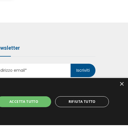
wsletter
Iscriviti
×
ACCETTA TUTTO
RIFIUTA TUTTO
ccetto le politiche della
Privacy Policy
*