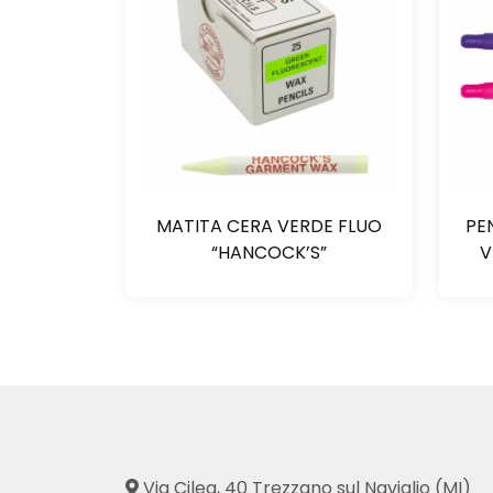
MATITA CERA VERDE FLUO
PE
“HANCOCK’S”
V
Via Cilea, 40 Trezzano sul Naviglio (MI)