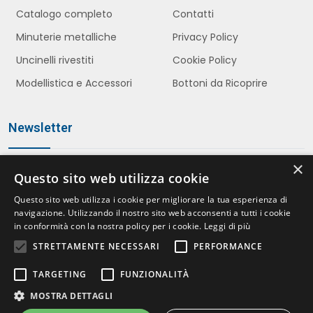
Catalogo completo
Contatti
Minuterie metalliche
Privacy Policy
Uncinelli rivestiti
Cookie Policy
Modellistica e Accessori
Bottoni da Ricoprire
Newsletter
×
Questo sito web utilizza cookie
Iscriviti
Questo sito web utilizza i cookie per migliorare la tua esperienza di
navigazione. Utilizzando il nostro sito web acconsenti a tutti i cookie
in conformità con la nostra policy per i cookie.
Leggi di più
STRETTAMENTE NECESSARI
PERFORMANCE
Accetto le politiche della
Privacy Policy
*
TARGETING
FUNZIONALITÀ
MOSTRA DETTAGLI