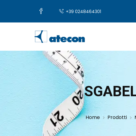
+39 0248464301
SGABE
Home
Prodotti