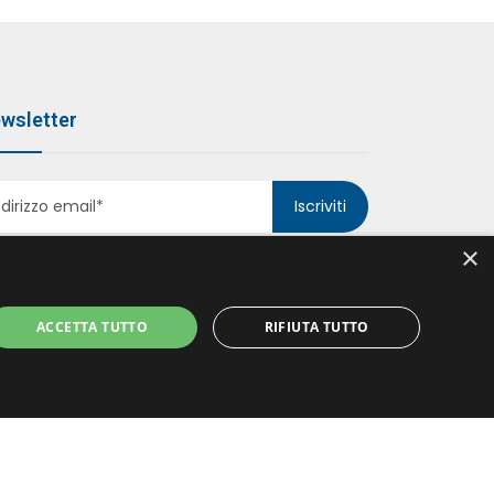
wsletter
Iscriviti
×
ACCETTA TUTTO
RIFIUTA TUTTO
ccetto le politiche della
Privacy Policy
*