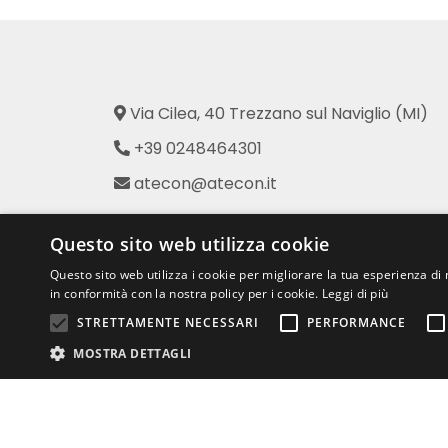
Via Cilea, 40 Trezzano sul Naviglio (MI)
+39 0248464301
atecon@atecon.it
Atecon - Prodotti per l'Industria
Questo sito web utilizza cookie
dell'Abbigliamento
Questo sito web utilizza i cookie per migliorare la tua esperienza di 
in conformità con la nostra policy per i cookie.
Leggi di più
STRETTAMENTE NECESSARI
PERFORMANCE
MOSTRA DETTAGLI
Str
© 2026 Atecon s.a.s. – PIVA 0841307015