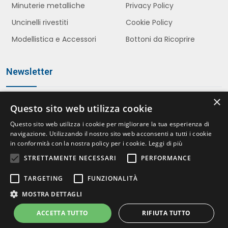
Minuterie metalliche
Privacy Policy
Uncinelli rivestiti
Cookie Policy
Modellistica e Accessori
Bottoni da Ricoprire
Newsletter
×
Questo sito web utilizza cookie
Iscriviti
Questo sito web utilizza i cookie per migliorare la tua esperienza di
navigazione. Utilizzando il nostro sito web acconsenti a tutti i cookie
in conformità con la nostra policy per i cookie.
Leggi di più
STRETTAMENTE NECESSARI
PERFORMANCE
Accetto le politiche della
Privacy Policy
*
TARGETING
FUNZIONALITÀ
MOSTRA DETTAGLI
ACCETTA TUTTO
RIFIUTA TUTTO