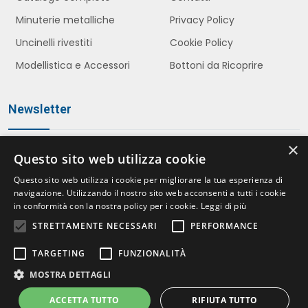
Minuterie metalliche
Privacy Policy
Uncinelli rivestiti
Cookie Policy
Modellistica e Accessori
Bottoni da Ricoprire
Newsletter
×
Questo sito web utilizza cookie
Iscriviti
Questo sito web utilizza i cookie per migliorare la tua esperienza di
navigazione. Utilizzando il nostro sito web acconsenti a tutti i cookie
in conformità con la nostra policy per i cookie.
Leggi di più
STRETTAMENTE NECESSARI
PERFORMANCE
Accetto le politiche della
Privacy Policy
*
TARGETING
FUNZIONALITÀ
MOSTRA DETTAGLI
ACCETTA TUTTO
RIFIUTA TUTTO