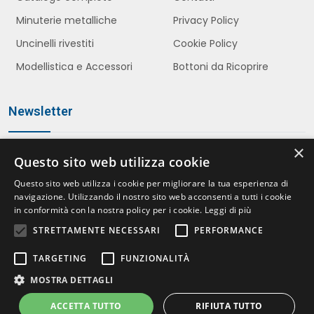
Minuterie metalliche
Privacy Policy
Uncinelli rivestiti
Cookie Policy
Modellistica e Accessori
Bottoni da Ricoprire
Newsletter
×
Questo sito web utilizza cookie
Iscriviti
Questo sito web utilizza i cookie per migliorare la tua esperienza di
navigazione. Utilizzando il nostro sito web acconsenti a tutti i cookie
in conformità con la nostra policy per i cookie.
Leggi di più
STRETTAMENTE NECESSARI
PERFORMANCE
Accetto le politiche della
Privacy Policy
*
TARGETING
FUNZIONALITÀ
MOSTRA DETTAGLI
ACCETTA TUTTO
RIFIUTA TUTTO