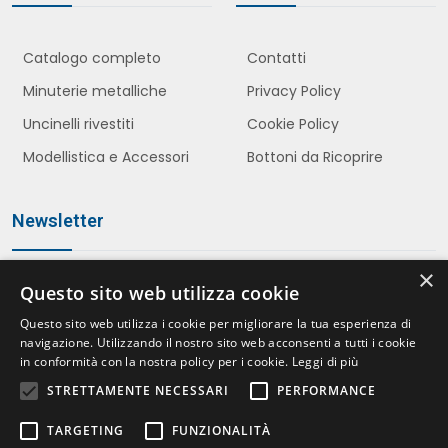
Catalogo completo
Contatti
Minuterie metalliche
Privacy Policy
Uncinelli rivestiti
Cookie Policy
Modellistica e Accessori
Bottoni da Ricoprire
Newsletter
×
Questo sito web utilizza cookie
Iscriviti
Questo sito web utilizza i cookie per migliorare la tua esperienza di
navigazione. Utilizzando il nostro sito web acconsenti a tutti i cookie
in conformità con la nostra policy per i cookie.
Leggi di più
STRETTAMENTE NECESSARI
PERFORMANCE
Accetto le politiche della
Privacy Policy
*
TARGETING
FUNZIONALITÀ